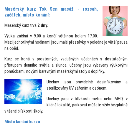
Masérský kurz Tok Sen masáž. - rozsah,
začátek, místo konání:
Masérský kurz trvá
2 dny.
Výuka začíná v 9.00 a končí většinou kolem 17.00.
Mezi jednotlivými hodinami jsou malé přestávky, v poledne je větší pauza
na oběd.
Kurz se koná v prostorných, vzdušných učebnách s dostatečným
přístupem denního světla a slunce, učebny jsou vybaveny výukovými
pomůckami, novými barevnými masérskými stoly s doplňky.
Učebny jsou pravidelně dezinfikovány a
sterilizovány UV zářením a ozónem.
Učebny jsou v blízkosti metra nebo MHD, v
klidné lokalitě, parkovat můžete vždy bezplatně
v těsné blízkosti školy.
Místo konání kurzu