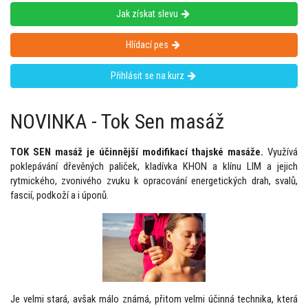
Jak získat slevu
Hlídací pes
Přihlásit se na kurz
NOVINKA - Tok Sen masáž
TOK SEN masáž je účinnější modifikací thajské masáže.
Využívá
poklepávání dřevěných paliček, kladívka KHON a klínu LIM a jejich
rytmického, zvonivého zvuku k opracování energetických drah, svalů,
fascií, podkoží a i úponů.
Je velmi stará, avšak málo známá, přitom velmi účinná technika, která