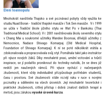
Eleni Ioannopulu
Mnohokrát navštívila Thajsko a své poznávací pobyty vždy využila ke
studiu Nuad Boran - tradiční thajské masáže i Tok Sen masáže. V r. 1999
se učila v Tradiční škole jižního stylu ve Wat Po v Bankoku (Thai
Traditional Medical School). V r. 2001 navštěvovala školu severního stylu
v Chang Mai u soukromé učitelky Wandee Boonsai, dřívější učitelky z
Nemocnice, Nadace Shivago Komarpaj (Old Medical Hospital,
Foundation of Shivago Komarpaj). K ní se poté několikrát vrátila a
zdokonalovala a propracovávala svůj styl. Pomáhala také jako instruktor
při výuce nových žáků. Díky mnohaleté praxi, umění vcitování a tvůrčí
inspirace, se jí podařilo proniknout do techniky natolik, že se dnes již
nedrží jen naučených rámců. Při výuce vychází z načerpaných
zkušeností, které vždy individuálně přizpůsobuje potřebám studentů,
času i prostoru. Své zkušenosti stále rozvíjí ruku v ruce s novými
poznatky a sděleními na všech úrovních. Její mnohaleté teoretické i
praktické zkušenosti, citlivý přístup i dobrá znalost dalších terapií a
metod, jsou zárukou
vysoké úrovně kurzu
.