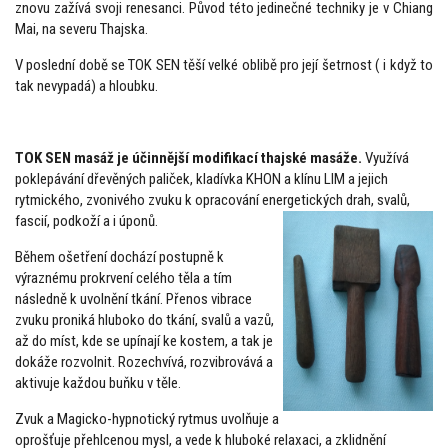
znovu zažívá svoji renesanci. Původ této jedinečné techniky je v Chiang
Mai, na severu Thajska.
V poslední době se TOK SEN těší velké oblibě pro její šetrnost ( i když to
tak nevypadá) a hloubku.
TOK SEN masáž je účinnější modifikací thajské masáže.
Využívá
poklepávání dřevěných paliček, kladívka KHON a klínu LIM a jejich
rytmického, zvonivého zvuku k opracování energetických drah, svalů,
fascií, podkoží a i úponů.
Během ošetření dochází postupně k
výraznému prokrvení celého těla a tím
následně k uvolnění tkání. Přenos vibrace
zvuku proniká hluboko do tkání, svalů a vazů,
až do míst, kde se upínají ke kostem, a tak je
dokáže rozvolnit. Rozechvívá, rozvibrovává a
aktivuje každou buňku v těle.
Zvuk a Magicko-hypnotický rytmus uvolňuje a
oprošťuje přehlcenou mysl, a vede k hluboké relaxaci, a zklidnění