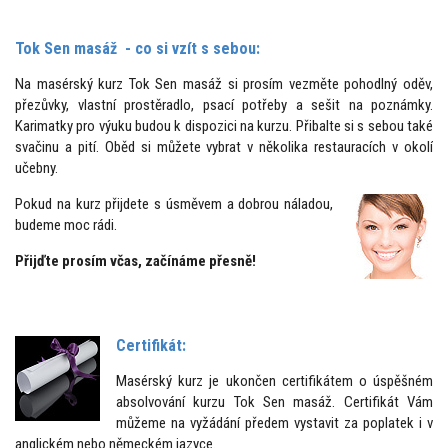
Tok Sen masáž - co si vzít s sebou:
Na masérský kurz Tok Sen masáž si prosím vezměte pohodlný oděv,
přezůvky, vlastní prostěradlo, psací potřeby a sešit na poznámky.
Karimatky pro výuku budou k dispozici na kurzu. Přibalte si s sebou také
svačinu a pití. Oběd si můžete vybrat v několika restauracích v okolí
učebny.
Pokud na kurz přijdete s úsměvem a dobrou náladou,
budeme moc rádi.
Přijďte prosím včas, začínáme přesně!
Certifikát:
Masérský kurz je ukončen certifikátem o úspěšném
absolvování kurzu Tok Sen masáž. Certifikát Vám
můžeme na vyžádání předem vystavit za poplatek i v
anglickém nebo německém jazyce.