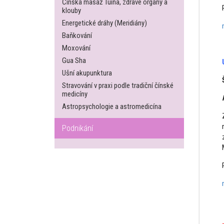
Čínská masáž Tuina, zdravé orgány a
klouby
Energetické dráhy (Meridiány)
Baňkování
Moxování
Gua Sha
Ušní akupunktura
Stravování v praxi podle tradiční čínské
medicíny
Astropsychologie a astromedicína
Podnikání