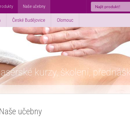
rodukty
Naše učebny
ň
České Budějovice
Olomouc
asérské kurzy, školení, přednáš
Naše učebny