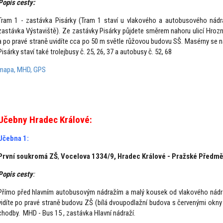
Popis cesty:
Tram 1 - zastávka Pisárky (Tram 1 staví u vlakového a autobusového nádraž
zastávka Výstaviště). Ze zastávky Pisárky půjdete směrem nahoru ulicí Hro
a po pravé straně uvidíte cca po 50 m světle růžovou budovu SŠ. Masérny se n
Pisárky staví také trolejbusy č. 25, 26, 37 a autobusy č. 52, 68
mapa, MHD, GPS
Učebny Hradec Králové:
Učebna 1:
První soukromá ZŠ
,
Vocelova 1334/9, Hradec Králové - Pražské Předmě
Popis cesty
:
Přímo před hlavním autobusovým nádražím a malý kousek od vlakového nádraž
vidíte po pravé straně budovu ZŠ (bílá dvoupodlažní budova s červenými okny
chodby. MHD - Bus 15 , zastávka Hlavní nádraží.