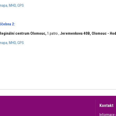
mapa, MHD, GPS
Učebna 2:
Reginální centrum Olomouc,
1.patro ,
Jeremenkova 40B, Olomouc - Hod
mapa, MHD, GPS
Kontakt
Informace 