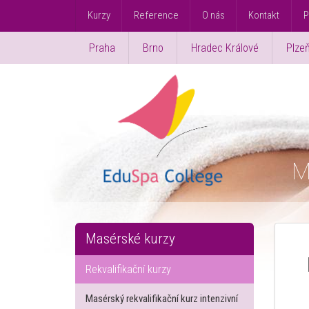
Kurzy
Reference
O nás
Kontakt
P
Praha
Brno
Hradec Králové
Plze
M
Masérské kurzy
Rekvalifikační kurzy
Masérský rekvalifikační kurz intenzivní