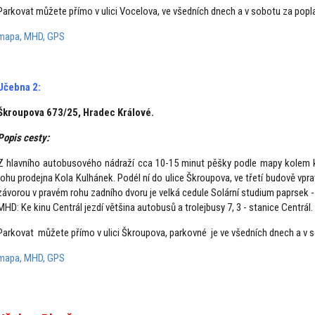
Parkovat můžete přímo v ulici Vocelova, ve všedních dnech a v sobotu za popla
mapa, MHD, GPS
Učebna 2:
Škroupova 673/25, Hradec Králové.
Popis cesty:
Z hlavního autobusového nádraží cca 10-15 minut pěšky podle mapy kolem ki
rohu prodejna Kola Kulhánek. Podél ní do ulice Škroupova, ve třetí budově vpra
závorou v pravém rohu zadního dvoru je velká cedule Solární studium paprsek -
MHD: Ke kinu Centrál jezdí většina autobusů a trolejbusy 7, 3 - stanice Centrál.
Parkovat můžete přímo v ulici Škroupova, parkovné je ve všedních dnech a v so
mapa, MHD, GPS