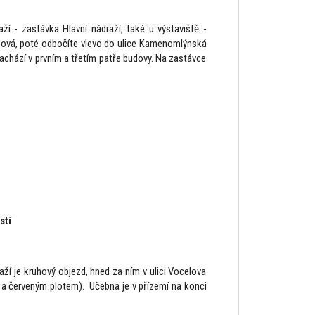
í - zastávka Hlavní nádraží, také u výstaviště -
znová, poté odbočíte vlevo do ulice Kamenomlýnská
achází v prvním a třetím patře budovy. Na zastávce
stí
í je kruhový objezd, hned za ním v ulici Vocelova
 a červeným plotem). Učebna je v přízemí na konci