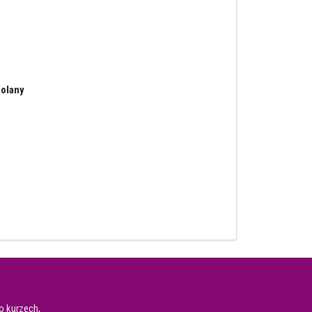
olany
o kurzech,