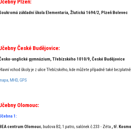
Učebny Plzeň:
Soukromá základní škola Elementaria,
Žlutická 1694/2, Plzeň Bolevec
Učebny České Budějovice:
Česko-anglické gymnázium, Třebízského 1010/9, České Budějovice
Hlavní vchod školy je z ulice Třebízského, kde můžete případně také bezplatně
mapa, MHD, GPS
Učebny Olomouc:
Učebna 1:
BEA centrum Olomouc
, budova B2, 1.patro, salónek č.233 - Zéta
,
tř. Kosm