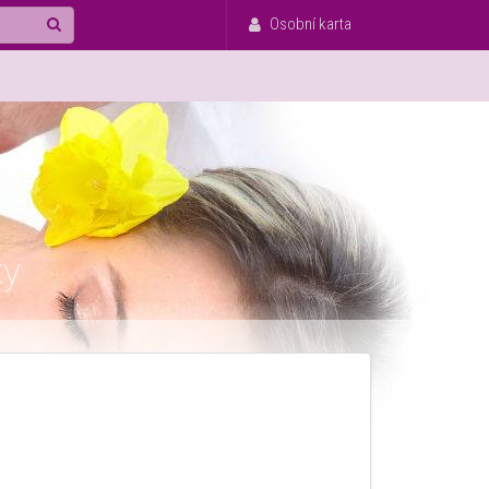
Osobní karta
ky