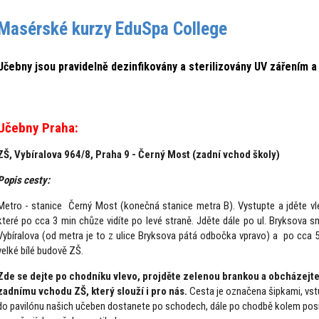
Masérské kurzy EduSpa College
Učebny jsou pravidelně dezinfikovány a sterilizovány UV zářen
ím a
Učebny Praha:
ZŠ,
Vybíralova 964/8, Praha 9 - Černý Most (zadní vchod školy)
Popis cesty:
Metro - stanice Černý Most (konečná stanice metra B). Vystupte a jděte v
které po cca 3 min chůze vidíte po levé straně. Jděte dále po ul. Bryksova 
Vybíralova (od metra je to z ulice Bryksova pátá odbočka vpravo) a po cca 5
velké bílé budově ZŠ.
Zde se dejte po chodníku vlevo, projděte zelenou brankou a obcházejte 
zadnímu vchodu ZŠ, který slouží i pro nás.
Cesta je označena šipkami, vstu
do pavilónu našich učeben dostanete po schodech, dále po chodbě kolem posil