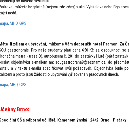
nasměrují do našeho vestibulu.
Parkovat můžete bezplatně (nejsou zde zóny) v ulici Vybíralova nebo Bryksova 
zajet nedá.
mapa, MHD, GPS
Máte-li zájem o ubytování, můžeme Vám doporučit hotel Pramen, Za 
SOU gastronomie. Pro naše studenty platí cena 650 Kč za osobu/noc, se s
(konečná metra - trasa B), autobusem č. 201 do zastávky Hutě (pátá zastávka,
poslat objednávku e-mailem na: sougastropraha9@seznam.cz, do předmětu
hotelu a v textu e-mailu specifikovat svůj požadavek. Objednávka bude po
zařízení a proto jsou žádosti o ubytování vyřizované v pracovních dnech.
mapa, MHD, GPS
Učebny Brno:
Speciální SŠ a odborné učiliště,
Kamenomlýnská 124/2, Brno - Pisárky