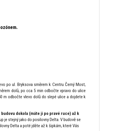
ozónem.
levo po ul. Bryksova směrem k Centru Černý Most,
směrem dolů, po cca 5 min odbočte vpravo do ulice
0 m odbočte vlevo dolů do slepé ulice a dojdete k
budovu dokola (máte ji po pravé ruce) až k
p je stejný jako do posilovny Delta. V budově se
ovny Delta a poté jděte až k šipkám, které Vás