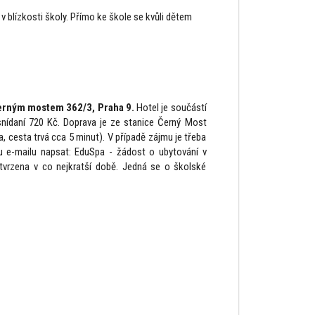
v blízkosti školy. Přímo ke škole se kvůli dětem
Černým mostem 362/3, Praha 9.
Hotel je součástí
nídaní 720 Kč. Doprava je ze stanice Černý Most
 cesta trvá cca 5 minut). V případě zájmu je třeba
 e-mailu napsat: EduSpa - žádost o ubytování v
tvrzena v co nejkratší době. Jedná se o školské