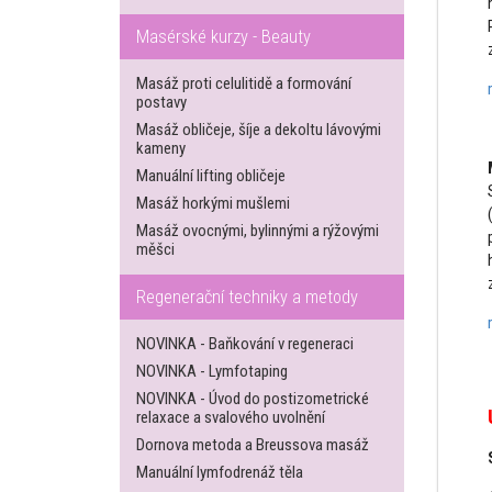
Masérské kurzy - Beauty
Masáž proti celulitidě a formování
postavy
Masáž obličeje, šíje a dekoltu lávovými
kameny
Manuální lifting obličeje
Masáž horkými mušlemi
Masáž ovocnými, bylinnými a rýžovými
měšci
Regenerační techniky a metody
NOVINKA - Baňkování v regeneraci
NOVINKA - Lymfotaping
NOVINKA - Úvod do postizometrické
relaxace a svalového uvolnění
Dornova metoda a Breussova masáž
Manuální lymfodrenáž těla