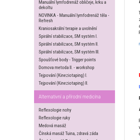
Manuální lymfodrenáž obličeje, krku a
dekoltu
NOVINKA - Manuální lymfodrenáž těla -
Refresh
Kraniosakrální terapie a uvolnění
Spirální stabilizace, SM systém I.
Spirální stabilizace, SM systém II.
Spirální stabilizace, SM systém III.
Spoušťové body - Trigger points
Dornova metoda II. - workshop
Tejpování (Kineziotaping) I.
Tejpování (Kineziotaping) II.
Alternativní a přírodní medicína
Reflexologie nohy
Reflexologie ruky
Medová masáž
Čínská masáž Tuina, zdravá záda