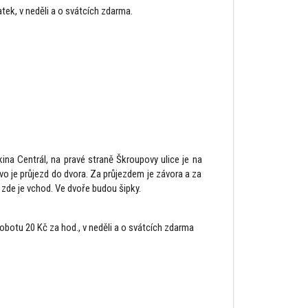
tek, v neděli a o svátcích zdarma.
na Centrál, na pravé straně Škroupovy ulice je na
vo je průjezd do dvora. Za průjezdem je závora a za
 zde je vchod. Ve dvoře budou šipky.
botu 20 Kč za hod., v neděli a o svátcích zdarma