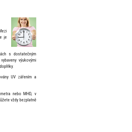
Mezi
e je
nách s dostatečným
u vybaveny výukovými
doplňky.
ikovány UV zářením a
i metra nebo MHD, v
můžete vždy bezplatně