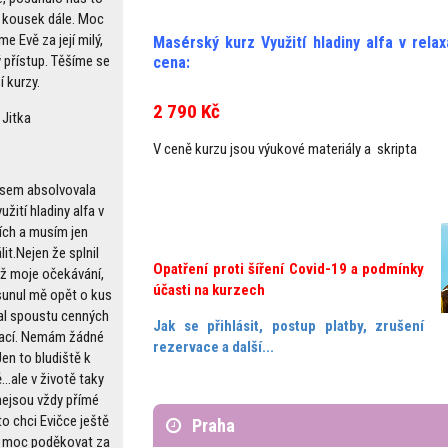
 kousek dále. Moc
e Evě za její milý,
Masérský kurz Využití hladiny alfa v rela
ý přístup. Těšíme se
cena:
í kurzy.
2 790 Kč
 Jitka
V ceně kurzu jsou výukové materiály a skripta
jsem absolvovala
užití hladiny alfa v
ch a musím jen
it.Nejen že splnil
Opatření proti šíření Covid-19 a podmínky
ež moje očekávání,
účasti na kurzech
sunul mě opět o kus
dal spoustu cenných
Jak se přihlásit, postup platby, zrušení
ací. Nemám žádné
rezervace a další...
Jen to bludiště k
..ale v životě taky
nejsou vždy přímé
to chci Evičce ještě
Praha
 moc poděkovat za