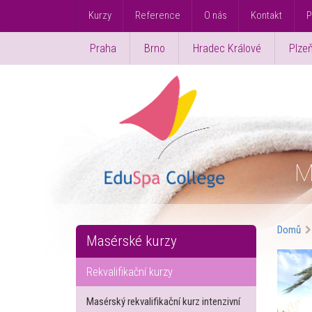
Kurzy
Reference
O nás
Kontakt
P
Praha
Brno
Hradec Králové
Plze
M
Domů
Masérské kurzy
Rekvalifikační kurzy
Masérský rekvalifikační kurz intenzivní