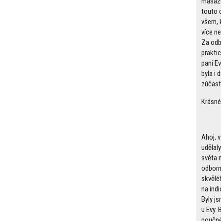
masáží
touto 
všem, k
více ne
Za odb
prakti
paní E
byla i 
zúčas
Krásné
Ahoj, 
udělaly
světa m
odborn
skvělé
na indi
Byly js
u Evy. 
poučné