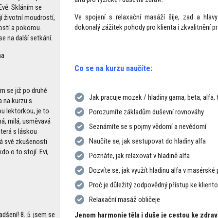
Evě. Skláním se
Ve spojení s relaxační masáží šíje, zad a hlavy 
jí životní moudrostí,
dokonalý zážitek pohody pro klienta i zkvalitnění p
ostí a pokorou.
e na další setkání.
na
Co se na kurzu naučíte:
em se již po druhé
Jak pracuje mozek / hladiny gama, beta, alfa, 
a na kurzu s
u lektorkou, je to
Porozumíte základům duševní rovnováhy
ná, milá, usměvavá
Seznámíte se s pojmy vědomí a nevědomí
která s láskou
Naučíte se, jak sestupovat do hladiny alfa
á své zkušenosti
do o to stojí. Evi,
Poznáte, jak relaxovat v hladině alfa
Dozvíte se, jak využít hladinu alfa v masérské 
Proč je důležitý zodpovědný přístup ke kliento
Relaxační masáž obličeje
dšení! 8. 5. jsem se
Jenom harmonie těla i duše je cestou ke zdrav