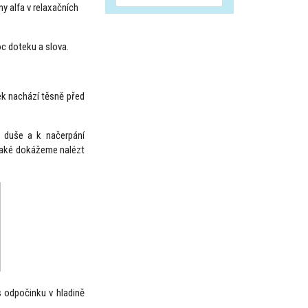
y alfa v relaxačních
oc doteku a slova.
zek nachází těsně před
 i duše a k načerpání
také dokážeme nalézt
 odpočinku v hladině