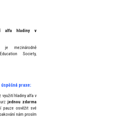
tí alfa hladiny v
e je mezinárodně
 Education Society,
- úspěšná praxe:
využití hladiny alfa v
kurz
jednou zdarma
í pauze osvěžit své
 opakování nám prosím