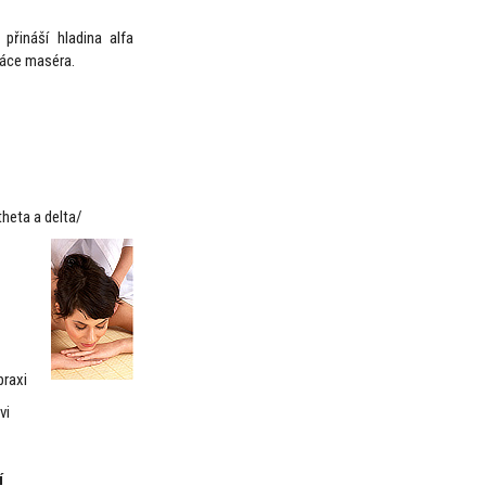
přináší hladina alfa
ráce maséra.
theta a delta/
praxi
vi
í