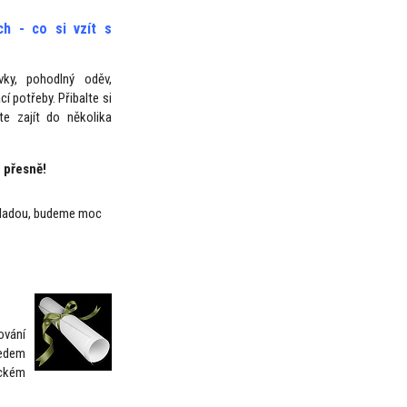
ích - co si vzít s
ky, pohodlný oděv,
cí potřeby. Přibalte si
e zajít do několika
 přesně!
náladou, budeme moc
ování
ředem
eckém