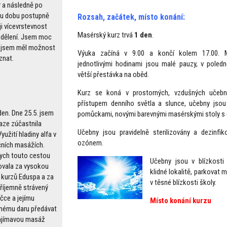
 a následně po
u dobu postupně
Rozsah, začátek, místo konání:
ji vícevrstevnost
Masérský kurz trvá
1 den
.
 sdělení. Jsem moc
e jsem měl možnost
Výuka začíná v 9.00 a končí kolem 17.00. 
znat.
jednotlivými hodinami jsou malé pauzy, v poledn
větší přestávka na oběd.
Kurz se koná v prostorných, vzdušných učeb
přístupem denního světla a slunce, učebny jso
den. Dne 25.5. jsem
pomůckami, novými barevnými masérskými stoly s 
raze zúčastnila
Učebny jsou pravidelně sterilizovány a dezinf
yužití hladiny alfa v
ozónem.
čních masážích.
ych touto cestou
Učebny jsou v blízkost
vala za vysokou
klidné lokalitě, parkovat 
 kurzů Eduspa a za
v těsné blízkosti školy.
příjemně strávený
čce a jejímu
Místo konání kurzu
ému daru předávat
ajímavou masáž