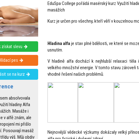
EduSpa College pořádá masérský kurz Využití hladin
masážích
Kurz je určen pro všechny, kteří věří v kouzelnou m
Hladina alfa
je stav plné bdělosti, ve které se mo
 získat slevu
usnutím.
Hlídací pes
V hladině alfa dochází k nejhlubší relaxaci těla
velkého množství energie. V tomto stavu zároveň 
vhodné řešení našich problémů.
lásit se na kurz
rence
 jsem absolvovala
užití hladiny Alfa
sážích. Masáže i
e v alfě znám, ale
propojení mi přišlo
ní. Posouvají masáž
Nejnovější vědecké výzkumy dokázaly velký přínos
 třídu výš. Můj obdiv
alfa pro fyzické i duševní zdraví.