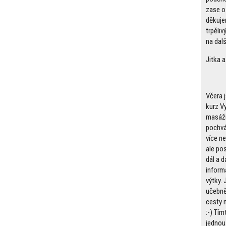
zase o
děkujem
trpěliv
na dalš
Jitka a
Včera 
kurz Vy
masáží
pochvál
více n
ale po
dál a 
inform
výtky. 
učebně.
cesty 
:-) Tím
jednou