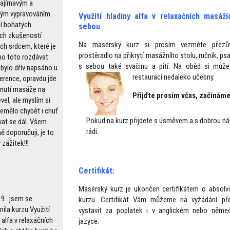
zajímavým a
ým vypravováním
Využití hladiny alfa v relaxačních masáž
í bohatých
sebou
ích zkušeností
Na masérský kurz si prosím vezměte přezův
ch srdcem, které je
prostěradlo na přikrytí masážního stolu, ručník, psa
o toto rozdávat.
s sebou také svačinu a pití. Na oběd si můžet
 bylo dřív napsáno u
restaurací nedaleko učebny.
ference, opravdu jde
nutí masáže na
Přijďte prosím včas, začínáme
evel, ale myslím si
nemělo chybět i chuť
Pokud na kurz přijdete s úsměvem a s dobrou 
vat se dál. Všem
rádi.
ě doporučuji, je to
zážitek!!!
Certifikát:
Masérský kurz je ukončen certifikátem o absolv
.9. jsem se
kurzu. Certifikát Vám můžeme na vyžádání p
ila kurzu Využití
vystavit za poplatek i v anglickém nebo něm
 alfa v relaxačních
jazyce.