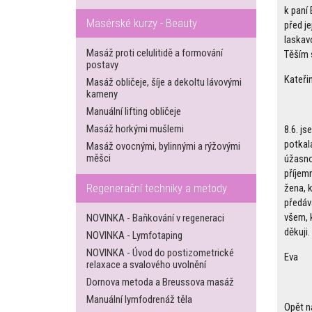
k paní 
Masérské kurzy - Beauty
před je
laskav
Masáž proti celulitidě a formování
Těším s
postavy
Kateři
Masáž obličeje, šíje a dekoltu lávovými
kameny
Manuální lifting obličeje
Masáž horkými mušlemi
8.6. js
potkal
Masáž ovocnými, bylinnými a rýžovými
měšci
úžasno
příjem
Regenerační techniky a metody
žena, 
předáv
všem, k
NOVINKA - Baňkování v regeneraci
děkuji.
NOVINKA - Lymfotaping
NOVINKA - Úvod do postizometrické
Eva
relaxace a svalového uvolnění
Dornova metoda a Breussova masáž
Manuální lymfodrenáž těla
Opět na