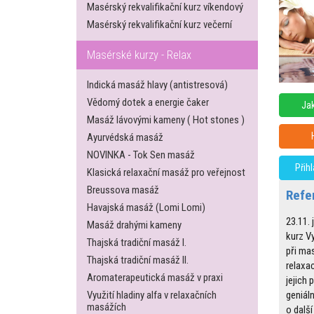
Masérský rekvalifikační kurz víkendový
Masérský rekvalifikační kurz večerní
Masérské kurzy - Relax
Indická masáž hlavy (antistresová)
Vědomý dotek a energie čaker
Jak
Masáž lávovými kameny ( Hot stones )
Ayurvédská masáž
NOVINKA - Tok Sen masáž
Přih
Klasická relaxační masáž pro veřejnost
Breussova masáž
Refe
Havajská masáž (Lomi Lomi)
23.11.
Masáž drahými kameny
kurz Vy
Thajská tradiční masáž I.
při ma
Thajská tradiční masáž II.
relaxac
Aromaterapeutická masáž v praxi
jejich 
Využití hladiny alfa v relaxačních
geniál
masážích
o další