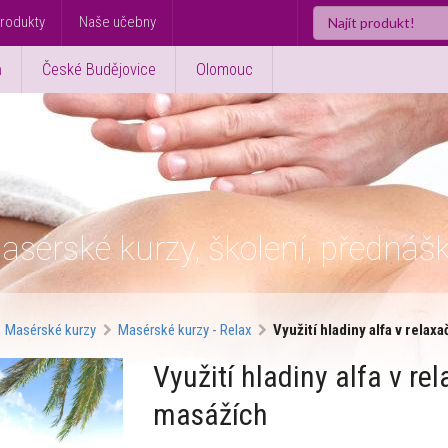
rodukty
Naše učebny
ň
České Budějovice
Olomouc
asérské kurzy, školení, přednáš
Masérské kurzy
Masérské kurzy - Relax
Využití hladiny alfa v rela
Využití hladiny alfa v re
masážích