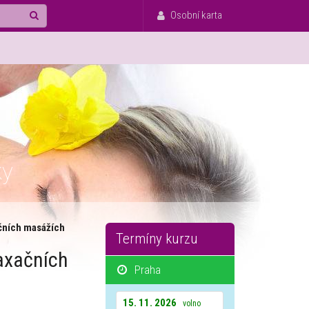
Osobní karta
ky
xačních masážích
Termíny kurzu
laxačních
Praha
15. 11. 2026
volno