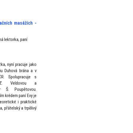
xačních masážích -
á lektorka, paní
ka, nyní pracuje jako
iu Duhová brána a v
R. Spolupracuje s
 Z. Veldovou a
Dr Š. Poupětovou.
ním krédem paní Evy je
oretické i praktické
a, přátelský a trpělivý