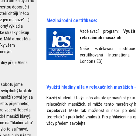
ch a chtěla bych ho
cestou doporučit
teří chtějí "něco
ž jen masáže" :-).
Mezinárodní certifikace:
orný výklad a
Vzdělávací program:
Využi
cké ukázky děkuji
relaxačních masážích
vě. Milá atmosféra
díky všem
Naše vzdělávací instituc
tněným.
certifikovaná International
London (IES).
 dny přeje Alena
v sobotu jsme
Využití hladiny alfa v relaxačních masážích 
 svůj druhý krok do
asáží (první byl za
Každý student, který u nás absolvuje masérský kurz 
ého, příjemného,
relaxačních masážích, si může tento masérský 
ho vedení Roberta
zopakovat
. Máte tak možnost si např. po delš
cké masáži hlavy).
teoretické i praktické znalosti. Pro přihlášení na
me na "hladině alfa"
vždy předem zavolejte.
Bylo to zajímavé,
, posunulo nás to