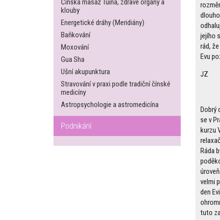
Čínská masáž Tuina, zdravé orgány a
rozměr
klouby
dlouho
Energetické dráhy (Meridiány)
odhalu
Baňkování
jejího
rád, ž
Moxování
Evu po
Gua Sha
Ušní akupunktura
JZ
Stravování v praxi podle tradiční čínské
medicíny
Astropsychologie a astromedicína
Dobrý 
se v P
Podnikání
kurzu V
relaxa
Ráda b
poděko
úroveň
velmi 
den Evi
ohromn
tuto z