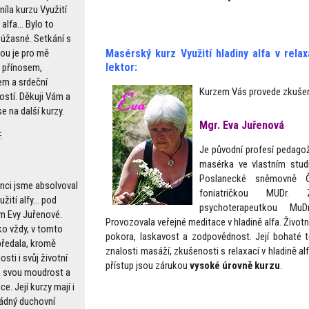
íla kurzu Využití
 alfa... Bylo to
 úžasné. Setkání s
vou je pro mě
Masérský kurz Využití hladiny alfa v rela
lektor:
 přínosem,
em a srdeční
Kurzem Vás provede zkušen
ostí. Děkuji Vám a
e na další kurzy.
Mgr. Eva Juřenová
.
Je původní profesí pedagož
masérka ve vlastním stud
Poslanecké sněmovně Č
inci jsme absolvoval
foniatričkou MUDr.
užití alfy... pod
psychoterapeutkou Mu
m Evy Juřenové.
Provozovala veřejné meditace v hladině alfa. Život
ko vždy, v tomto
pokora, laskavost a zodpovědnost. Její bohaté te
předala, kromě
znalosti masáží, zkušenosti s relaxací v hladině alf
sti i svůj životní
přístup jsou zárukou
vysoké úrovně kurzu
.
, svou moudrost a
ce. Její kurzy mají i
dný duchovní