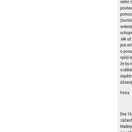
velmi 
poutav
pomoc
životn
vedený
schopn
Jak už
jiné re
o posu
vyšší l
že by 
vzdělá
úspěšn
úžasný 
Petra
Dne 16
zúčastn
hladiny