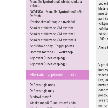
Manuální lymfodrenáž obličeje, krku a
zúčastn
dekoltu
hladiny
NOVINKA - Manuální lymfodrenáž těla -
prostě
Refresh
paní E
Kraniosakrální terapie a uvolnění
velkým
Spirální stabilizace, SM systém I.
zážitk
záležit
Spirální stabilizace, SM systém II.
těším s
Spirální stabilizace, SM systém III.
Spoušťové body - Trigger points
Alena F
Dornova metoda II. - workshop
Tejpování (Kineziotaping) I.
Tejpování (Kineziotaping) II.
V pros
kurz vy
Alternativní a přírodní medicína
vedení
Eva, ja
Reflexologie nohy
kurzu 
odborno
Reflexologie ruky
postoj
Medová masáž
své srd
Čínská masáž Tuina, zdravá záda
mimořá