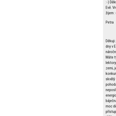
:-) Děk
Evě. Vr
žijem :
Petra
Děkuji 
dny v E
náročné
Máte t
lektory
zemi, j
konkur
skvělý 
pohoda 
neposl
energi
báječn
moc dě
přístup