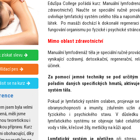
EduSpa College pořádá kurz: Manuální lymfodren
zdravotnictví). Naučte se speciální ručně pro
ovlivňuje lymfatický systém celého těla a napomá
látek. Po masáži dochází k dokonalé regenerac
fungování organismu po fyzické i psychické stránc
Mimo oblast zdravotnictví
Manuální lymfodrenáž těla je speciální ručně prov
 získat slevu
vynikající ozdravný, detoxikační, regenerační, r
účinek.
Hlídací pes
Za pomocí jemné techniky se pod určitým
lásit se na kurz
pořadím daných specifických hmatů, aktivuje
systém těla.
rence
Pokud je lymfatický systém oslaben, projevuje se
em jsem byla velmi
obranyschopnosti a imunity, zduřením uzlin 
ená, měli jsme
fyzického i psychického stavu. V důsledku 
nou teoretickou i
lymfatického systému se objevuje také celulitid
kou přípravu. Kurz
vody v těle, křečové žíly, metličky na kůži apod.
mi obohacující, díky
Lymfatický systém je přetížen
při stresu, 
ným poznatkům se