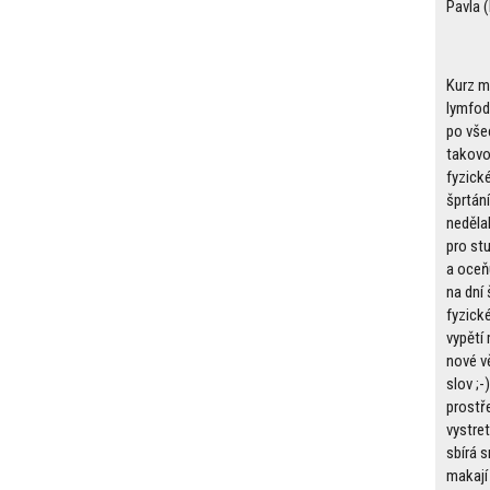
Pavla (
Kurz m
lymfod
po vše
takovo
fyzick
šprtán
nedělal
pro stu
a oceň
na dní 
fyzick
vypětí
nové v
slov ;-)
prostře
vystreté
sbírá s
makají 