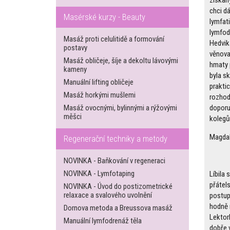
chci d
Masérské kurzy - Beauty
lymfat
lymfod
Masáž proti celulitidě a formování
Hedvik
postavy
věnova
Masáž obličeje, šíje a dekoltu lávovými
hmaty 
kameny
byla s
Manuální lifting obličeje
prakti
Masáž horkými mušlemi
rozhod
doporu
Masáž ovocnými, bylinnými a rýžovými
měšci
koleg
Magda
Regenerační techniky a metody
NOVINKA - Baňkování v regeneraci
NOVINKA - Lymfotaping
Líbila 
přátel
NOVINKA - Úvod do postizometrické
relaxace a svalového uvolnění
postup
hodně 
Dornova metoda a Breussova masáž
Lektor
Manuální lymfodrenáž těla
dobře v