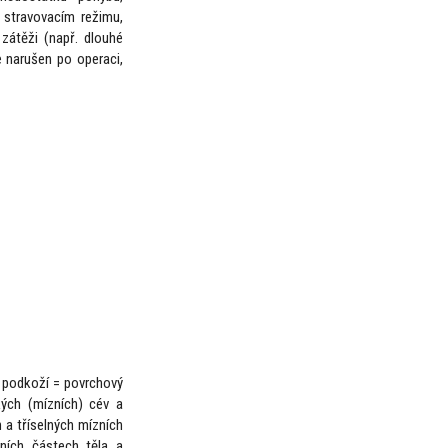
 stravovacím režimu,
 zátěži (např. dlouhé
 narušen po operaci,
a podkoží = povrchový
kých (mízních) cév a
h a tříselných mízních
rních částech těla a