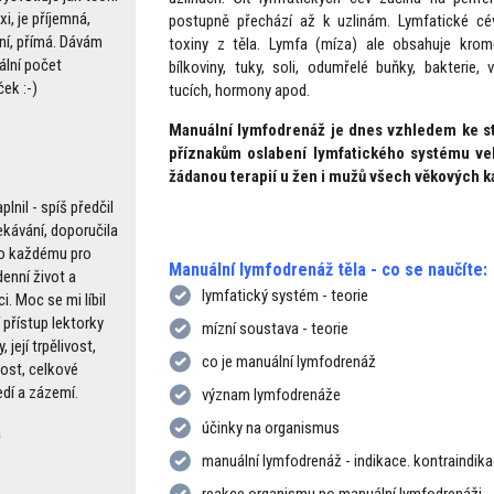
xi, je příjemná,
postupně přechází až k uzlinám. Lymfatické cévy
vní, přímá. Dávám
toxiny z těla. Lymfa (míza) ale obsahuje krom
lní počet
bílkoviny, tuky, soli, odumřelé buňky, bakterie,
ek :-)
tucích, hormony apod.
Manuální lymfodrenáž je dnes vzhledem ke st
příznakům oslabení lymfatického systému ve
žádanou terapií u žen i mužů všech věkových ka
plnil - spíš předčil
kávání, doporučila
o každému pro
Manuální lymfodrenáž těla - co se naučíte:
enní život a
lymfatický systém - teorie
i. Moc se mi líbil
 přístup lektorky
mízní soustava - teorie
, její trpělivost,
co je manuální lymfodrenáž
nost, celkové
edí a zázemí.
význam lymfodrenáže
účinky na organismus
a
manuální lymfodrenáž - indikace. kontraindik
reakce organismu po manuální lymfodrenáži