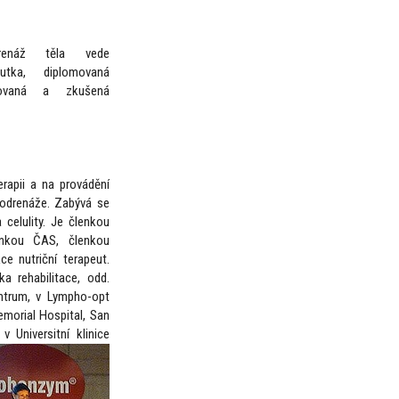
renáž těla vede
eutka, diplomovaná
trovaná a zkušená
erapii a na provádění
fodrenáže. Zabývá se
 celulity. Je členkou
enkou ČAS, členkou
e nutriční terapeut.
a rehabilitace, odd.
ntrum, v Lympho-opt
emorial Hospital, San
 Universitní klinice