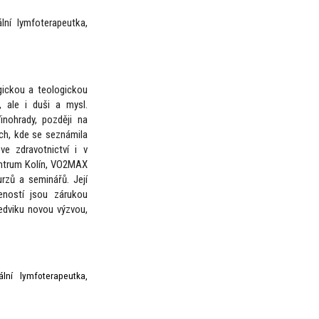
lní lymfoterapeutka,
gickou a teologickou
, ale i duši a mysl.
inohrady, později na
ch, kde se seznámila
ve zdravotnictví i v
ntrum Kolín, VO2MAX
rzů a seminářů. Její
šeností jsou zárukou
edviku novou výzvou,
lní lymfoterapeutka,