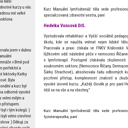
a další
dnotné kurzy u vás.
Kurz Manuální lymfodrenáž těla vede profesioná
jednou mé velké
specializovaná zdravotní sestra, paní
poklona.
Hedvika Voncová DiS.
Vystudovala rehabilitaci a Vyšší sociálně pedago
školu, kde se naučila vnímat nejen lidské tělo
Pracovala a praxi získala ve FNKV Královské V
ovala jsem v dubnu
lůžkovém odd. následné péče v nemocnici Říčane
anuální
s lymfoterapií. Postupně získávala zkušenosti 
renáže v Brně pod
soukromém sektoru (Nemocnice Říčany, Dermace
m perfektní a
Šárky Strachové), absolvovala řadu odborných ku
é lektorky Katky
pozitivní přístup, komplexnost znalostí a zku
vé. Byla
vysoké úrovně kurzu. „Každý člověk je pro paní H
onální a kurz byl
těší se na vše a na všechny.“
na odborně vysoké
s velmi milým a
m přístupem.
byl i tým kolegů :)
Kurz Manuální lymfodrenáž těla vede profesioná
 byli velmi otevření
fyzioterapeutka, paní
slova :) Děkuji za
ječné víkendy opět