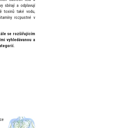
 sbírají a odplavují
ě toxinů také vodu,
 vitamíny rozpustné v
ále se rozšiřujícím
lmi vyhledávanou a
tegorií.
ace