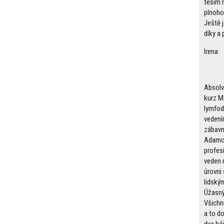
těším n
plnoho
Ještě 
díky a 
Irena
Absolv
kurz M
lymfod
vedení
zábavn
Adamco
profesi
veden 
úrovni 
lidský
Úžasný 
Všichni
a to do
dva bá