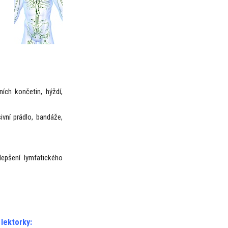
ních končetin, hýždí,
vní prádlo, bandáže,
lepšení lymfatického
lektorky: