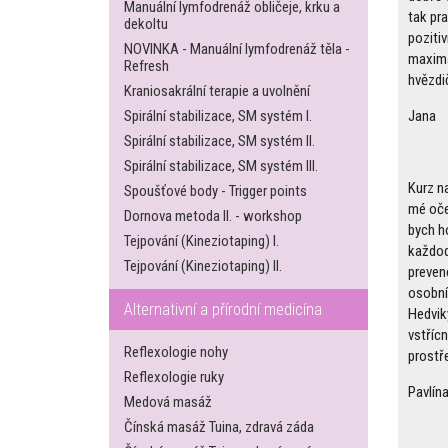
Manuální lymfodrenáž obličeje, krku a
tak pra
dekoltu
poziti
NOVINKA - Manuální lymfodrenáž těla -
maximá
Refresh
hvězdič
Kraniosakrální terapie a uvolnění
Jana
Spirální stabilizace, SM systém I.
Spirální stabilizace, SM systém II.
Spirální stabilizace, SM systém III.
Kurz na
Spoušťové body - Trigger points
mé oče
Dornova metoda II. - workshop
bych h
Tejpování (Kineziotaping) I.
každod
Tejpování (Kineziotaping) II.
prevenc
osobní
Alternativní a přírodní medicína
Hedviky
vstříc
Reflexologie nohy
prostř
Reflexologie ruky
Pavlín
Medová masáž
Čínská masáž Tuina, zdravá záda