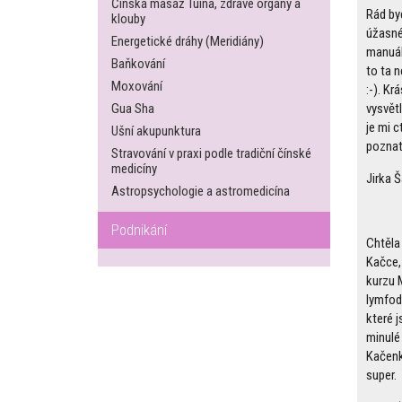
Čínská masáž Tuina, zdravé orgány a
Rád by
klouby
úžasné
Energetické dráhy (Meridiány)
manuál
Baňkování
to ta 
Moxování
:-). Kr
vysvětl
Gua Sha
je mi c
Ušní akupunktura
poznat.
Stravování v praxi podle tradiční čínské
medicíny
Jirka 
Astropsychologie a astromedicína
Podnikání
Chtěla
Kačce,
kurzu 
lymfod
které 
minulé 
Kačenk
super.