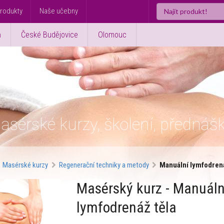
rodukty
Naše učebny
ň
České Budějovice
Olomouc
asérské kurzy, školení, přednáš
Masérské kurzy
Regenerační techniky a metody
Manuální lymfodrená
Masérský kurz - Manuáln
lymfodrenáž těla