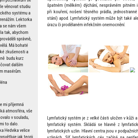
špatném (mělkém) dýchání, nesprávném pitném i
ále věnovat studiu
při kouření, nošení těsného prádla, jednostranné
ického systému a
stání) apod. Lymfatický systém může být také ale
renážím. Lektorka
úrazu či prodělaném infekčním onemocnění.
a se nám všem
la tak, abychom
prováděli správně,
kvělá. Má bohaté
cké zkušenosti a
ně budu kurz
čovat dalším
ům masérům.
léna
se mi příjemná
ská atmosféra, vše
ovalo v souladu,
Lymfatický systém je z velké části uložen v kůži 
mi to dalo.
lymfatický systém. Skládá se hlavně z lymfatic
ka Hedvika velice
lymfatických uzlin. Hlavní centra jsou v podpažníc
ysvětluje jak teorii
uzlinách. Síť lymfatických cév začíná na perife