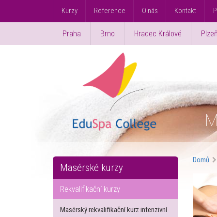
Kurzy
Reference
O nás
Kontakt
P
Praha
Brno
Hradec Králové
Plze
M
Domů
Masérské kurzy
Rekvalifikační kurzy
Masérský rekvalifikační kurz intenzivní