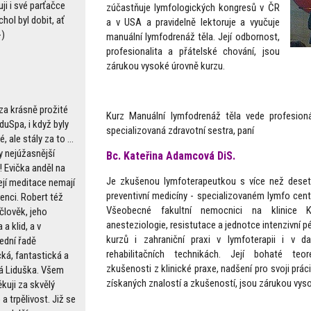
uji i své parťačce
zúčastňuje lymfologických kongresů v ČR
chol byl dobit, ať
a v USA a pravidelně lektoruje a vyučuje
-)
manuální lymfodrenáž těla. Její odbornost,
profesionalita a přátelské chování, jsou
zárukou vysoké úrovně kurzu.
za krásně prožité
Kurz Manuální lymfodrenáž těla vede profesioná
duSpa, i když byly
specializovaná zdravotní sestra, paní
, ale stály za to ...
y nejúžasnější
Bc. Kateřina Adamcová DiS.
! Evička anděl na
Je zkušenou lymfoterapeutkou s více než deseti
ejí meditace nemají
preventivní medicíny - specializovaném lymfo cent
enci. Robert též
Všeobecné fakultní nemocnici na klinice 
člověk, jeho
anesteziologie, resistutace a jednotce intenzivní 
a klid, a v
kurzů i zahraniční praxi v lymfoterapii i v d
ední řadě
rehabilitačních technikách. Její bohaté teo
cká, fantastická a
zkušenosti z klinické praxe, nadšení pro svoji prác
á Liduška. Všem
získaných znalostí a zkušeností, jsou zárukou vys
kuji za skvělý
 a trpělivost. Již se