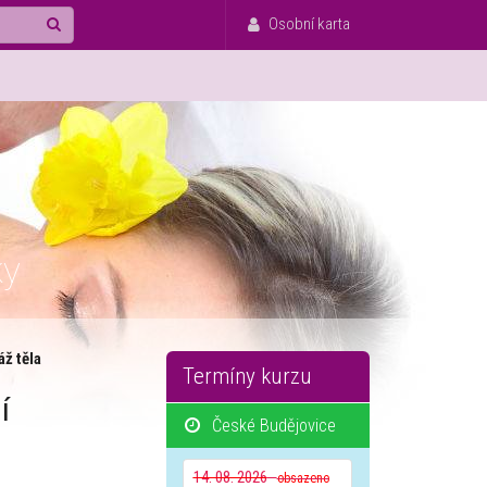
Osobní karta
ky
ž těla
Termíny kurzu
í
České Budějovice
14. 08. 2026
obsazeno