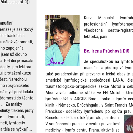
Pilates a spol :0))
Kurz Manuální lymfod
anuální
profesionální lymfoterap
renáže je zážitkový
všeobecná sestra-regis
ch stránkách a
lektorka, paní
u nálož vědomostí,
ého zapojení a
Bc. Irena Průchová DiS.
í jsem už dlouho
a. Pět dní je masakr
Je specialistkou na lymfot
denty i pro lektora
manuální a přístrojové lym
uji protažení kurzu
také poradenstvím při prevenci a léčbě obezity a
šest. Na vrcholu
americké lymfologické společnosti LANA, čl
ého i psychického
traumatologicko-ortopedické sekce Motol a sekc
 má mysl poskládala
Absolvovala odborné stáže ve FN Motol - klinik
ědomosti do těchto
lymfodrenáží, v ARCUS Brno - onko a lymfo ce
 .... Za malíky,
klinik - Německo, Dr.Schingale , v Saint Francis M
dníky, tlakem, prsty
Francisco- odd.léčby lymfedemu po op.Ca prsu, v
...... lymfa letí,
Barcelona - léčba otoků,lymfolog.centrum.
metí, lymfocity
V současnosti pracuje v centru preventivní
a těla se hýčkají.....
mediciny - lymfo centru Praha, aktivně se