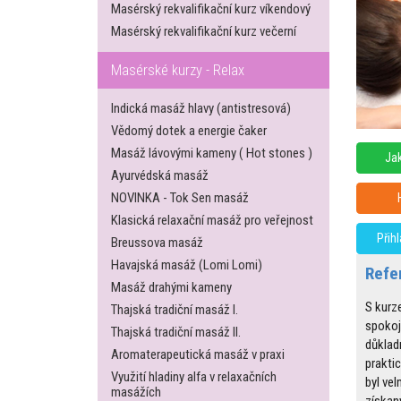
Masérský rekvalifikační kurz víkendový
Masérský rekvalifikační kurz večerní
Masérské kurzy - Relax
Indická masáž hlavy (antistresová)
Vědomý dotek a energie čaker
Masáž lávovými kameny ( Hot stones )
Jak
Ayurvédská masáž
NOVINKA - Tok Sen masáž
Klasická relaxační masáž pro veřejnost
Přih
Breussova masáž
Havajská masáž (Lomi Lomi)
Refe
Masáž drahými kameny
S kurz
Thajská tradiční masáž I.
spokoj
Thajská tradiční masáž II.
důklad
Aromaterapeutická masáž v praxi
praktic
Využití hladiny alfa v relaxačních
byl vel
masážích
získa