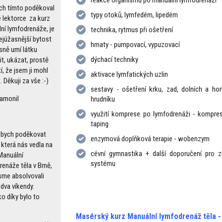
ch tímto poděkoval
typy otoků, lymfedém, lipedém
 lektorce za kurz
ní lymfodrenáže, je
technika, rytmus při ošetření
nejúžasnější bytost
hmaty - pumpovací, vypuzovací
ásně umí látku
dýchací techniky
it, ukázat, prostě
tí, že jsem ji mohl
aktivace lymfatických uzlin
 Děkuji za vše :-)
sestavy - ošetření krku, zad, dolních a hor
Šamonil
hrudníku
využití komprese po lymfodrenáži - kompresi
taping
 bych poděkovat
enzymová doplňková terapie - wobenzym
 která nás vedla na
cévní gymnastika + další doporučení pro z
Manuální
systému
renáže těla v Brně,
jsme absolvovali
dva víkendy.
o díky bylo to
Masérský kurz Manuální lymfodrenáž těla - 