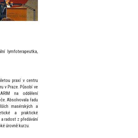
lní lymfoterapeutka,
letou praxí v centru
ru v Praze. Působí ve
KARIM na oddělení
péče. Absolvovala řadu
alších masérských a
retické a praktické
i a radost z předávání
oké úrovně kurzu.