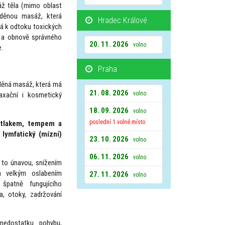
áž těla (mimo oblast
váděnou masáž, která
Hradec Králové
há k odtoku toxických
i a obnově správného
20. 11. 2026
volno
e.
Praha
áděná masáž, která má
21. 08. 2026
volno
elaxační i kosmetický
18. 09. 2026
volno
poslední 1 volné místo
 tlakem, tempem a
 lymfatický (mízní)
23. 10. 2026
volno
06. 11. 2026
volno
 to únavou, snížením
a velkým oslabením
27. 11. 2026
volno
špatně fungujícího
a, otoky, zadržování
nedostatku pohybu,