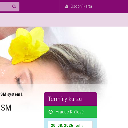
Osobní karta
ky
, SM systém I.
Termíny kurzu
, SM
Hradec Králové
20. 08. 2026
volno