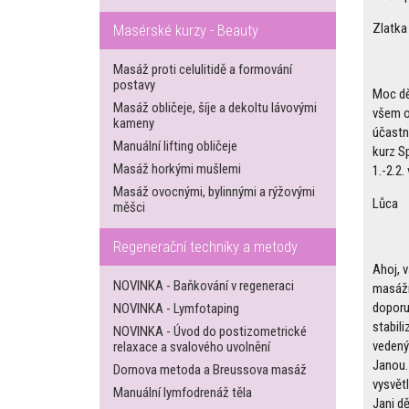
Zlatka
Masérské kurzy - Beauty
Masáž proti celulitidě a formování
postavy
Moc dě
Masáž obličeje, šíje a dekoltu lávovými
všem o
kameny
účastn
Manuální lifting obličeje
kurz Sp
Masáž horkými mušlemi
1.-2.2.
Masáž ovocnými, bylinnými a rýžovými
Lůca
měšci
Regenerační techniky a metody
Ahoj, 
NOVINKA - Baňkování v regeneraci
masážím
doporuč
NOVINKA - Lymfotaping
stabil
NOVINKA - Úvod do postizometrické
vedený
relaxace a svalového uvolnění
Janou.
Dornova metoda a Breussova masáž
vysvět
Manuální lymfodrenáž těla
Jani dě