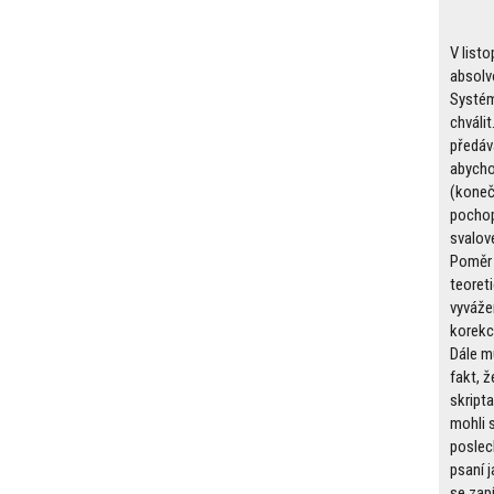
V list
absolv
Systém
chválit
předáv
abycho
(koneč
pochop
svalové
Poměr 
teoreti
vyváže
korekc
Dále m
fakt, ž
skript
mohli 
poslec
psaní j
se zapí