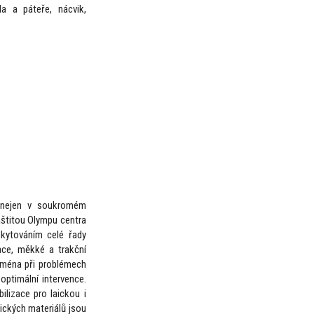
la a páteře, nácvik,
í nejen v soukromém
záštitou Olympu centra
skytováním celé řady
zace, měkké a trakční
ejména při problémech
ptimální intervence.
ilizace pro laickou i
ických materiálů jsou