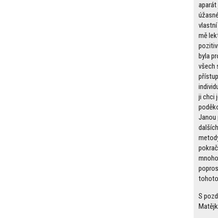
aparát
úžasné.
vlastní
mě lek
poziti
byla pr
všech 
přístu
individ
ji chci
poděko
Janou 
dalšíc
metody
pokrač
mnoho,
popros
tohoto
S pozd
Matěj