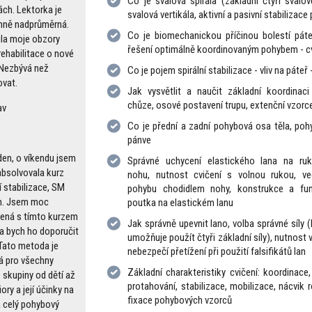
Co je svalová spirála (základní čtyři svalov
ách. Lektorka je
svalová vertikála, aktivní a pasivní stabilizace
ně nadprůměrná.
Co je biomechanickou příčinou bolestí pát
ila moje obzory
řešení optimálně koordinovaným pohybem - c
rehabilitace o nové
 Nezbývá než
Co je pojem spirální stabilizace - vliv na páteř
vat.
Jak vysvětlit a naučit základní koordinac
chůze, osové postavení trupu, extenční vzorce
av
Co je přední a zadní pohybová osa těla, poh
pánve
den, o víkendu jsem
Správné uchycení elastického lana na ru
absolvovala kurz
nohu, nutnost cvičení s volnou rukou, ve
í stabilizace, SM
pohybu chodidlem nohy, konstrukce a fu
m. Jsem moc
poutka na elastickém lanu
ená s tímto kurzem
Jak správně upevnit lano, volba správné síly (
la bych ho doporučit
umožňuje použít čtyři základní síly), nutnost v
Tato metoda je
nebezpečí přetížení při použití falsifikátů lan
á pro všechny
Základní charakteristiky cvičení: koordinace,
 skupiny od dětí až
protahování, stabilizace, mobilizace, nácvik 
ory a její účinky na
fixace pohybových vzorců
a celý pohybový