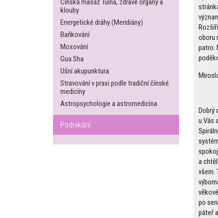
Čínská masáž Tuina, zdravé orgány a
stránk
klouby
význam
Energetické dráhy (Meridiány)
Rozšíř
Baňkování
oboru 
Moxování
patro.
poděko
Gua Sha
Ušní akupunktura
Mirosl
Stravování v praxi podle tradiční čínské
medicíny
Astropsychologie a astromedicína
Dobrý 
u Vás 
Podnikání
Spiráln
systé
spokoj
a chtě
všem. 
výborn
věkové
po seni
páteř 