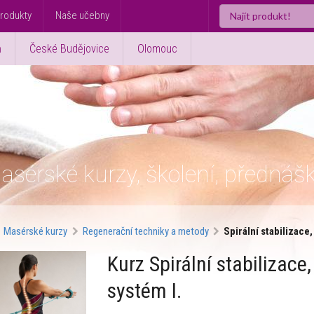
rodukty
Naše učebny
ň
České Budějovice
Olomouc
asérské kurzy, školení, přednáš
Masérské kurzy
Regenerační techniky a metody
Spirální stabilizace
Kurz Spirální stabilizace
systém I.