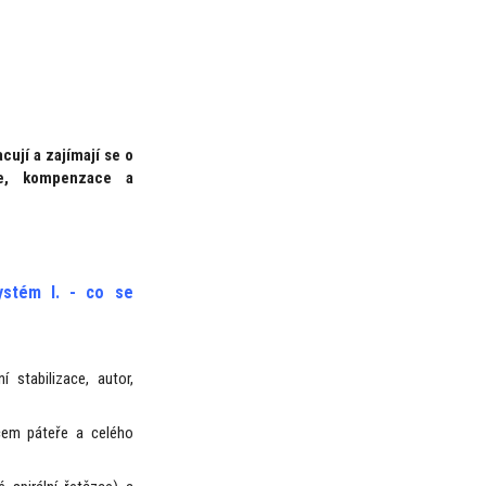
cují a zajímají se o
ce, kompenzace a
systém I. - co se
í stabilizace, autor,
cem páteře a celého