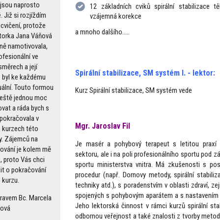
 jsou naprosto
12 základních cviků spirální stabilizace tě
 Již si rozjíždím
vzájemná korekce
 cvičení, protože
a mnoho dalšího.....
torka Jana Váňová
vně namotivovala,
ofesionální ve
směrech a její
Spirální stabilizace, SM systém I. - lektor:
p byl ke každému
uální. Touto formou
Kurz Spirální stabilizace, SM systém vede
 ještě jednou moc
vat a ráda bych s
pokračovala v
Mgr. Jaroslav Fil
h kurzech této
. Zájemců na
Je masér a pohybový terapeut s letitou prax
ování je kolem mě
sektoru, ale i na poli profesionálního sportu pod 
 proto Vás chci
sportu ministerstva vnitra. Má zkušenosti s po
it o pokračování
procedur (např. Dornovy metody, spirální stabili
 kurzu.
techniky atd.), s poradenstvím v oblasti zdraví, z
spojených s pohybovým aparátem a s nastavením o
ravem Bc. Marcela
Jeho lektorská činnost v rámci kurzů spirální stab
ková
odbornou veřejnost a také znalosti z tvorby metod