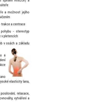
é spirální řetězce) a
 páteře
eře a možnost jejího
vičením
 - trakce a centrace
i pohybu - stereotyp
 v pletencích
yb v osách a základu
ku a
dení
nkce
lano
ysoké elasticity lana,
 posilování, relaxace,
rovnováhy, vytváření a