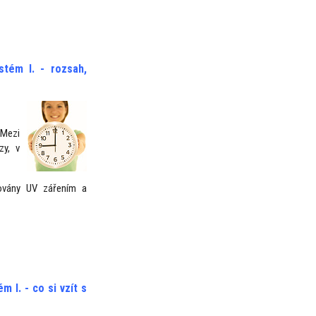
ystém I.
- rozsah,
Mezi
zy, v
izovány UV zářením a
ém I.
- co si vzít s