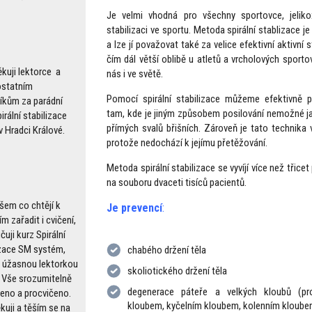
Je velmi vhodná pro všechny sportovce, jeliko
stabilizaci ve sportu. Metoda spirální stablizace 
a lze jí považovat také za velice efektivní aktivní 
čím dál větší oblibě u atletů a vrcholových sport
kuji lektorce a
nás i ve světě.
statním
Pomocí spirální stabilizace můžeme efektivně po
íkům za parádní
tam, kde je jiným způsobem posilování nemožné ja
irální stabilizace
přímých svalů břišních. Zároveň je tato technika v
 v Hradci Králové.
protože nedochází k jejímu přetěžování.
Metoda spirální stabilizace se vyvíjí více než třicet
na souboru dvaceti tisíců pacientů.
všem co chtějí k
Je prevencí
:
 zařadit i cvičení,
uji kurz Spirální
izace SM systém,
chabého držení těla
 úžasnou lektorkou
skoliotického držení těla
 Vše srozumitelně
degenerace páteře a velkých kloubů (p
leno a procvičeno.
kloubem, kyčelním kloubem, kolenním kloubem
kuji a těším se na