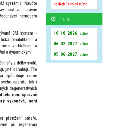
, SM systém I. Naučte
poslední 1 volné místo
av nastavit správné
a předcházet nemocem
Praha
azývaná SM systém -
10. 10. 2026
volno
tická rehabilitační a
06. 02. 2027
volno
 mezi vertikálními a
ckými a dynamickými.
05. 06. 2027
volno
lní síly a délky svalů.
jí, jiné ochabují. Tím
su způsobuje četné
bového aparátu tak i
zných degenerativních
d tělo není správně
erý vykonává, není
cí přetížení páteře,
vně při regeneraci