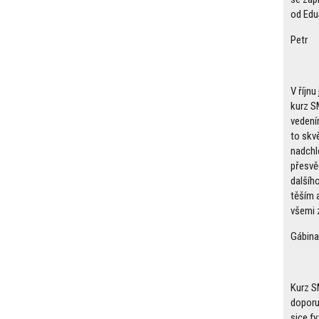
od Edu
Petr
V říjn
kurz S
vedení
to skv
nadchl
přesvě
dalšíh
těším a
všemi 
Gábina
Kurz S
doporu
sice fy