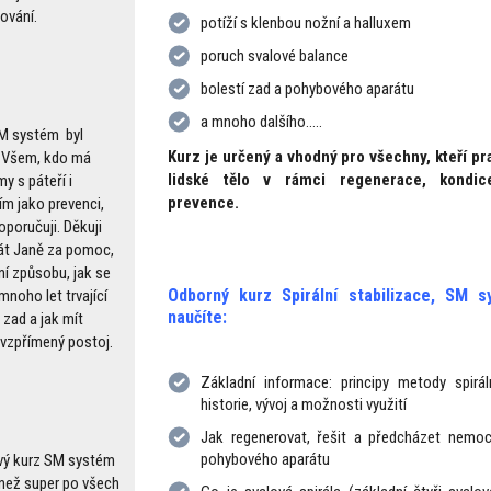
ování.
potíží s klenbou nožní a halluxem
poruch svalové balance
bolestí zad a pohybového aparátu
a mnoho dalšího.....
M systém byl
Kurz je určený a vhodný pro všechny, kteří pra
. Všem, kdo má
lidské tělo v rámci regenerace, kondi
y s páteří i
prevence.
ím jako prevenci,
oporučuji. Děkuji
t Janě za pomoc,
ní způsobu, jak se
Odborný kurz Spirální stabilizace, SM 
mnoho let trvající
naučíte:
 zad a jak mít
 vzpřímený postoj.
Základní informace: principy metody spiráln
historie, vývoj a možnosti využití
Jak regenerovat, řešit a předcházet nemo
pohybového aparátu
ý kurz SM systém
 než super po všech