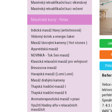
Masérský rekvalifikační kurz víkendový
Masérský rekvalifikační kurz večerní
Masérské kurzy - Relax
Indická masáž hlavy (antistresová)
Vědomý dotek a energie čaker
Masáž lávovými kameny ( Hot stones )
Jak
Ayurvédská masáž
NOVINKA - Tok Sen masáž
Klasická relaxační masáž pro veřejnost
Přih
Breussova masáž
Havajská masáž (Lomi Lomi)
Refe
Masáž drahými kameny
Velice 
Thajská tradiční masáž I.
lektor
Thajská tradiční masáž II.
perfek
Aromaterapeutická masáž v praxi
Spináln
Využití hladiny alfa v relaxačních
7.-8.3
masážích
další 