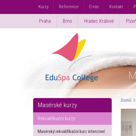
Kurzy
Reference
O nás
Kontakt
P
Praha
Brno
Hradec Králové
Plze
M
Domů
Masérské kurzy
Rekvalifikační kurzy
Masérský rekvalifikační kurz intenzivní