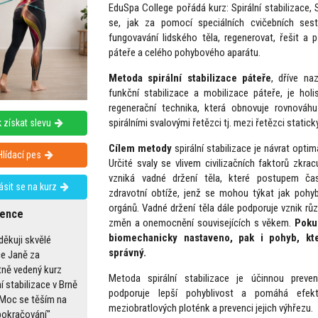
EduSpa College pořádá kurz: Spirální stabilizace
se, jak za pomocí speciálních cvičebních sest
fungovavání lidského těla, regenerovat, řešit 
páteře a celého pohybového aparátu.
Metoda spirální stabilizace páteře
, dříve n
funkční stabilizace a mobilizace páteře, je holis
regenerační technika, která obnovuje rovnováhu
spirálními svalovými řetězci tj. mezi řetězci stati
 získat slevu
Cílem metody
spirální stabilizace je návrat optimá
Hlídací pes
Určité svaly se vlivem civilizačních faktorů zkracu
vzniká vadné držení těla, které postupem ča
lásit se na kurz
zdravotní obtíže, jenž se mohou týkat jak pohy
orgánů. Vadné držení těla dále podporuje vznik rů
rence
změn a onemocnění souvisejících s věkem.
Poku
biomechanicky nastaveno, pak i pohyb, kt
děkuji skvělé
správný.
ce Janě za
tně vedený kurz
Metoda spirální stabilizace je účinnou preven
í stabilizace v Brně
podporuje lepší pohyblivost a pomáhá efekti
. Moc se těším na
meziobratlových ploténk a prevenci jejich výhřezu.
"pokračování"