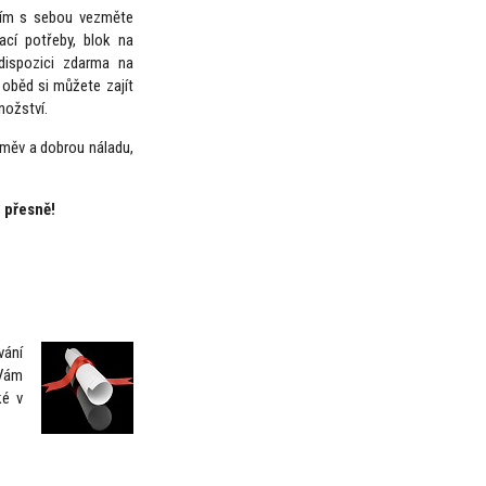
osím s sebou vezměte
ací potřeby, blok na
ispozici zdarma na
 oběd si můžete zajít
nožství.
úsměv a dobrou náladu,
 přesně!
vání
 Vám
ké v