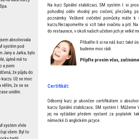
Na kurz Spirální stabilizaci, SM systém I. si pr
Spa.
pohodlný oděv vhodný pro cvičení, přezůvky, ps
poznámky. Veškeré cvičební pomůcky máte k d
kurzu.Nezapomeňte si vzít také svačinu a pití. Na
do restaurace, v okolí našich učeben jich je velké m
u jsem absolvovala
Přibalíte-li si na náš kurz také 
M systém pod
budeme moc rádi.
m Jany a Jarka, bylo
ělé, úplně mě to
Přijďte prosím včas, začínáme
o a jsem
dčená, že půjdu do
o kurzu. Už se moc
 věřím, že se se
Certifikát:
zase uvidím.
Odborný kurz je ukončen certifikátem o absolvo
kurzu Spirální stabilizace, SM systém I. Můžeme
jej na vyžádání předem vystavit za poplatek ta
německé či anglickém jazyce.
M systém vřele
čuji všem. Byl to
zicky tvrdý