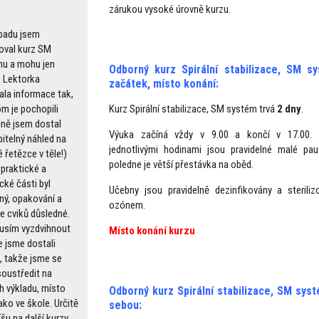
zárukou vysoké úrovně kurzu.
opadu jsem
oval kurz SM
u a mohu jen
Odborný kurz Spirální stabilizace, SM s
. Lektorka
začátek, místo konání:
ala informace tak,
m je pochopili
Kurz Spirální stabilizace, SM systém trvá
2 dny
.
ně jsem dostal
Výuka začíná vždy v 9.00 a končí v 17.00. 
itelný náhled na
jednotlivými hodinami jsou pravidelné malé pau
 řetězce v těle!)
poledne je větší přestávka na oběd.
praktické a
cké části byl
Učebny jsou pravidelně dezinfikovány a steril
ný, opakování a
ozónem.
e cviků důsledné.
usím vyzdvihnout
Místo konání kurzu
e jsme dostali
a, takže jsme se
soustředit na
h výkladu, místo
Odborný kurz Spirální stabilizace, SM syst
ako ve škole. Určitě
sebou:
šu na další kurzy