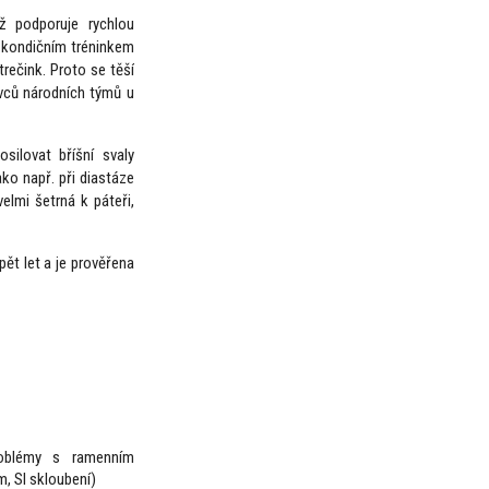
ž podporuje rychlou
je kondičním tréninkem
strečink. Proto se těší
ovců národních týmů u
silovat bříšní svaly
ko např. při diastáze
elmi šetrná k páteři,
 pět let a je prověřena
roblémy s ramenním
, SI skloubení)