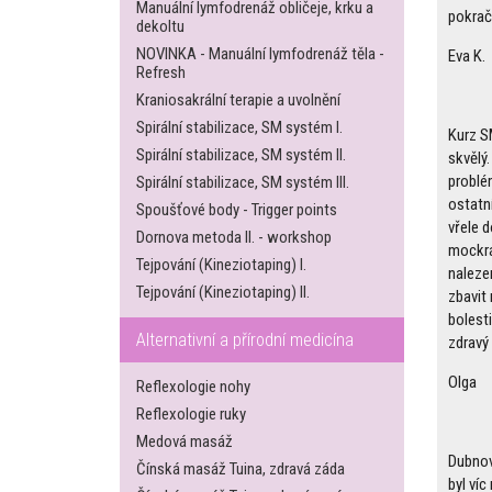
Manuální lymfodrenáž obličeje, krku a
pokrač
dekoltu
NOVINKA - Manuální lymfodrenáž těla -
Eva K.
Refresh
Kraniosakrální terapie a uvolnění
Spirální stabilizace, SM systém I.
Kurz S
Spirální stabilizace, SM systém II.
skvělý
problém
Spirální stabilizace, SM systém III.
ostatn
Spoušťové body - Trigger points
vřele d
Dornova metoda II. - workshop
mockrá
Tejpování (Kineziotaping) I.
naleze
Tejpování (Kineziotaping) II.
zbavit 
bolesti
Alternativní a přírodní medicína
zdravý
Olga
Reflexologie nohy
Reflexologie ruky
Medová masáž
Dubnov
Čínská masáž Tuina, zdravá záda
byl víc