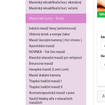
Masérský rekvalifikační kurz víkendový
Masérský rekvalifikační kurz večerní
Výh
Masérské kurzy - Relax
Indická masáž hlavy (antistresová)
Vědomý dotek a energie čaker
Em
Masáž lávovými kameny ( Hot stones )
Ayurvédská masáž
NOVINKA - Tok Sen masáž
He
Klasická relaxační masáž pro veřejnost
Breussova masáž
Havajská masáž (Lomi Lomi)
Masáž drahými kameny
Thajská tradiční masáž I.
Thajská tradiční masáž II.
Aromaterapeutická masáž v praxi
Z
Využití hladiny alfa v relaxačních
masážích