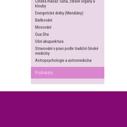
Čínská masáž Tuina, zdravé orgány a
klouby
Energetické dráhy (Meridiány)
Baňkování
Moxování
Gua Sha
Ušní akupunktura
Stravování v praxi podle tradiční čínské
medicíny
Astropsychologie a astromedicína
Podnikání