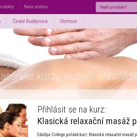
rodukty
Naše učebny
ň
České Budějovice
Olomouc
asérské kurzy, školení, přednáš
Přihlásit se na kurz:
Klasická relaxační masáž p
EduSpa College pořádá kurz: Klasická relaxační masáž pr