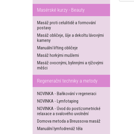
Masérské kurzy - Beauty
Masáž proti celulitidě a formování
postavy
Masáž obličeje, šíje a dekoltu lávovými
kameny
Manuální lifting obličeje
Masáž horkými mušlemi
Masáž ovocnými, bylinnými a rýžovými
měšci
Regenerační techniky a metody
NOVINKA - Baňkování v regeneraci
NOVINKA - Lymfotaping
NOVINKA - Úvod do postizometrické
relaxace a svalového uvolnění
Dornova metoda a Breussova masáž
Manuální lymfodrenáž těla