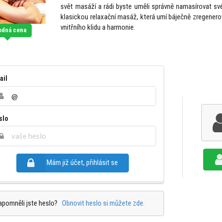
svět masáží a rádi byste uměli správně namasírovat sv
klasickou relaxační masáž, která umí báječně zregenerov
vnitřního klidu a harmonie.
odná cena
ail
slo
Mám již účet, přihlásit se
apomněli jste heslo?
Obnovit heslo si můžete zde.