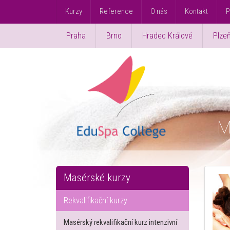
Kurzy
Reference
O nás
Kontakt
P
Praha
Brno
Hradec Králové
Plze
M
Masérské kurzy
Rekvalifikační kurzy
Masérský rekvalifikační kurz intenzivní