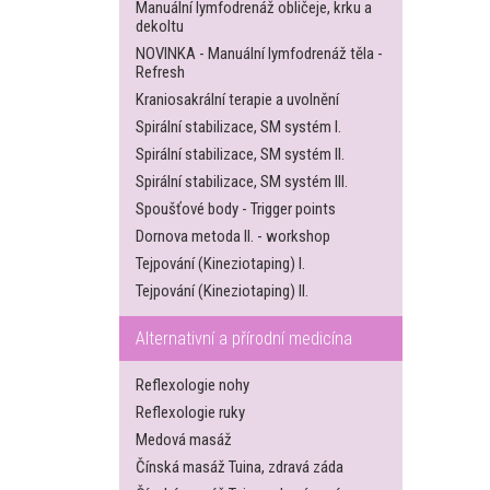
Manuální lymfodrenáž obličeje, krku a
dekoltu
NOVINKA - Manuální lymfodrenáž těla -
Refresh
Kraniosakrální terapie a uvolnění
Spirální stabilizace, SM systém I.
Spirální stabilizace, SM systém II.
Spirální stabilizace, SM systém III.
Spoušťové body - Trigger points
Dornova metoda II. - workshop
Tejpování (Kineziotaping) I.
Tejpování (Kineziotaping) II.
Alternativní a přírodní medicína
Reflexologie nohy
Reflexologie ruky
Medová masáž
Čínská masáž Tuina, zdravá záda