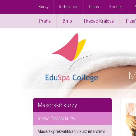
Kurzy
Reference
O nás
Kontakt
P
Praha
Brno
Hradec Králové
Plze
M
Masérské kurzy
Rekvalifikační kurzy
Masérský rekvalifikační kurz intenzivní