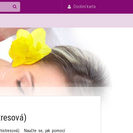
Osobní karta
ky
tresová)
ntistresová). Naučte se, jak pomocí