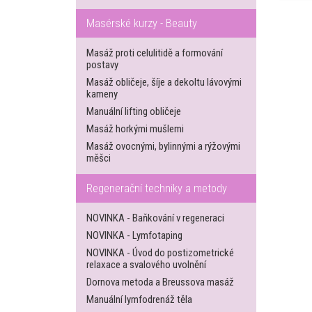
Masérské kurzy - Beauty
Masáž proti celulitidě a formování
postavy
Masáž obličeje, šíje a dekoltu lávovými
kameny
Manuální lifting obličeje
Masáž horkými mušlemi
Masáž ovocnými, bylinnými a rýžovými
měšci
Regenerační techniky a metody
NOVINKA - Baňkování v regeneraci
NOVINKA - Lymfotaping
NOVINKA - Úvod do postizometrické
relaxace a svalového uvolnění
Dornova metoda a Breussova masáž
Manuální lymfodrenáž těla