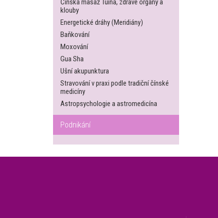
Čínská masáž Tuina, zdravé orgány a
klouby
Energetické dráhy (Meridiány)
Baňkování
Moxování
Gua Sha
Ušní akupunktura
Stravování v praxi podle tradiční čínské
medicíny
Astropsychologie a astromedicína
Podnikání