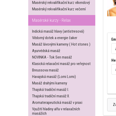
Masérský rekvalifikační kurz víkendový
Masérský rekvalifikační kurz večerní
Masérské kurzy - Relax
Indická masáž hlavy (antistresová)
Vědomý dotek a energie čaker
Em
Masáž lávovými kameny ( Hot stones )
Ayurvédská masáž
NOVINKA - Tok Sen masáž
He
Klasická relaxační masáž pro veřejnost
Breussova masáž
Havajská masáž (Lomi Lomi)
Masáž drahými kameny
Thajská tradiční masáž I.
Thajská tradiční masáž II.
Aromaterapeutická masáž v praxi
Z
Využití hladiny alfa v relaxačních
masážích