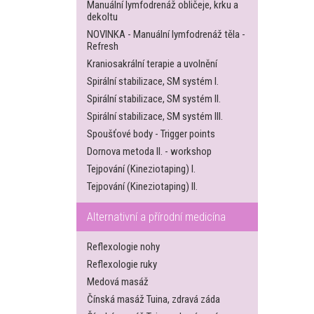
Manuální lymfodrenáž obličeje, krku a
dekoltu
NOVINKA - Manuální lymfodrenáž těla -
Refresh
Kraniosakrální terapie a uvolnění
Spirální stabilizace, SM systém I.
Spirální stabilizace, SM systém II.
Spirální stabilizace, SM systém III.
Spoušťové body - Trigger points
Dornova metoda II. - workshop
Tejpování (Kineziotaping) I.
Tejpování (Kineziotaping) II.
Alternativní a přírodní medicína
Reflexologie nohy
Reflexologie ruky
Medová masáž
Čínská masáž Tuina, zdravá záda