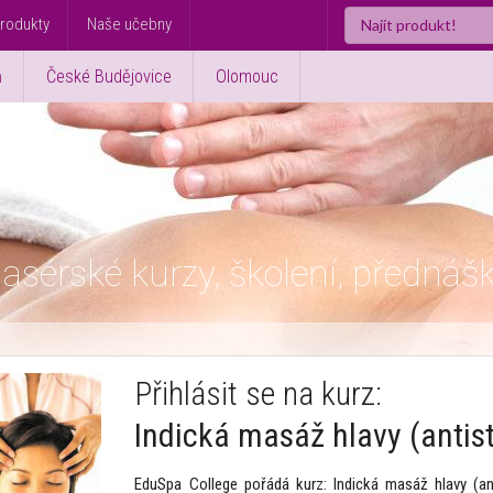
rodukty
Naše učebny
ň
České Budějovice
Olomouc
asérské kurzy, školení, přednáš
Přihlásit se na kurz:
Indická masáž hlavy (antis
EduSpa College pořádá kurz: Indická masáž hlavy (a