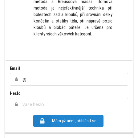
metoda a Breussova masáž. Dornova
metoda je nejefektivnější technika při
bolestech zad a kloubů, při srovnání délky
končetin a statiky těla, při nápravě pozic
kloubů a blokád páteře. Je určena pro
klienty všech věkových kategorií.
Email
Heslo
Mám již účet, přihlásit se